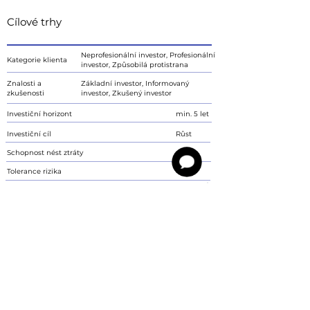
Cílové trhy
Neprofesionální investor, Profesionální
Kategorie klienta
investor, Způsobilá protistrana
Znalosti a
Základní investor, Informovaný
zkušenosti
investor, Zkušený investor
Investiční horizont
min. 5 let
Investiční cíl
Růst
Schopnost nést ztráty
Ano
Tolerance rizika
4
Dokumenty ke stažení
Sdělení klíčových informací pro investora
ZDE
Upozornění
Sdělení není návrhem Imperium Finance s.r.o., k uzavření smlouvy. S
investičními nástroji je spojeno riziko kolísání aktuální hodnoty investované