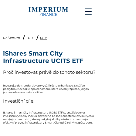
/
/
Universum
ETF
CITY
iShares Smart City
Infrastructure UCITS ETF
Proč investovat právě do tohoto sektoru?
Investujte do trendu, abyste využili růstu urbanizace. Snaží se
poskytnout expozici společnostem, které utvářejí způsob, jakým
jsou navrhována města zítřka.
Investiční cíle:
IShares Smart City Infrastructure UCITS ETF se snaží sledovat
investiční výsledky indexu složeného ze společností na rozvinutých a
rozvíjejících se trzích, které poskytují služby a řešení pro rozvoj a
efektivní provoz infrastruktury Smart City udržitelným způsobem.