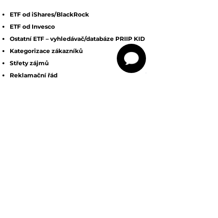
ETF od iShares/BlackRock
ETF od Invesco
Ostatní ETF
–
vyhledávač/databáze PRIIP KID
Kategorizace zákazníků
Střety zájmů
Reklamační řád
Harmonogram
Disclaimer Imperium Finance
Investiční služby, investiční nástroje a rizika
s nimi související
Informace o zpracování osobních údajů
Informace o přístupu k udržitelnosti v oblasti
finančních služeb
Seznam veškerých standartních nákladů s
investicí spojených
Prohlášení o nezohledňování nepříznivých
dopadů investičního poradenství na faktory
udržitelnosti