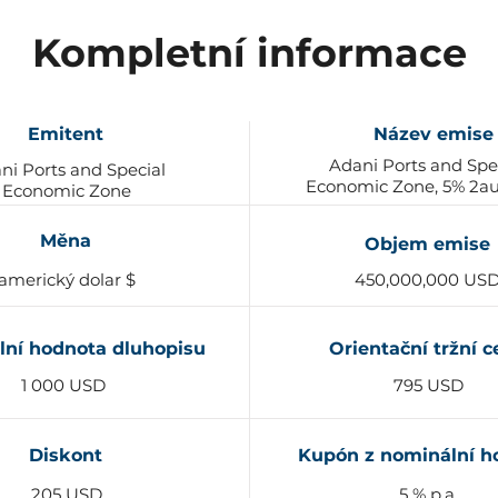
Kompletní informace
Emitent
Název emise
Adani Ports and Spe
ni Ports and Special
Economic Zone, 5% 2a
Economic Zone
Měna
Objem emise
americký dolar $
450,000,000 US
ní hodnota dluhopisu
Orientační tržní 
1 000 USD
795 USD
Diskont
Kupón z nominální h
205 USD
5 % p.a.