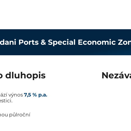
dani Ports & Special Economic Zo
o dluhopis
Nezáv
hází výnos
7,5 % p.a.
stici.
lnou půlroční