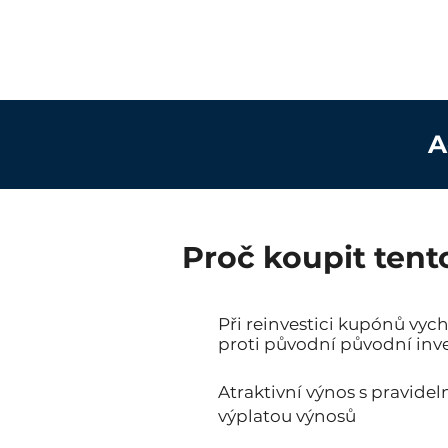
A
Proč koupit tent
Při reinvestici kupónů vyc
proti původní původní inve
Atraktivní výnos s pravide
výplatou výnosů