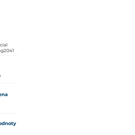
cial
ug2041
D
cena
odnoty