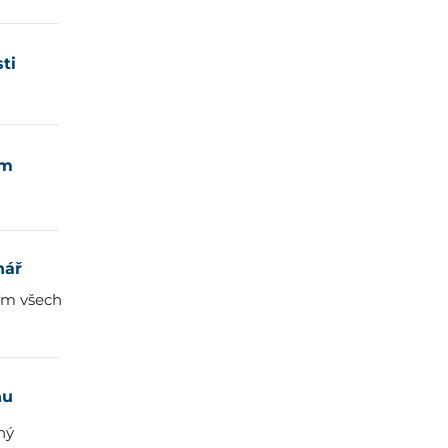
ti
em
nář
ním všech
hu
ný