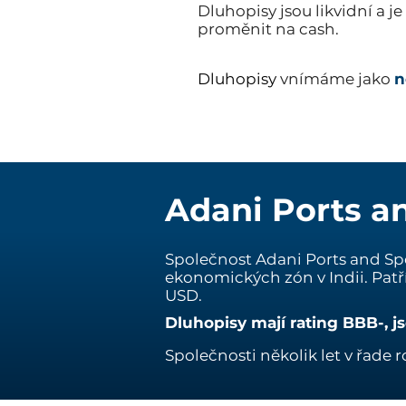
Dluhopisy jsou likvidní a j
proměnit na cash.
Dluhopisy
vnímáme jako
n
Adani Ports a
Společnost Adani Ports and Spe
ekonomických zón v Indii. Patř
USD.
Dluhopisy mají rating BBB-, j
Společnosti několik let v řade r