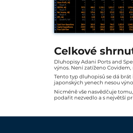
Celkové shrnu
Dluhopisy Adani Ports and Spec
výnos. Není zatíženo Covidem
Tento typ dluhopisů se dá brát i
japonských yenech nesou výnos 
Nicméně vše nasvědčuje tomu, ž
podařit nezvedlo a s největší 