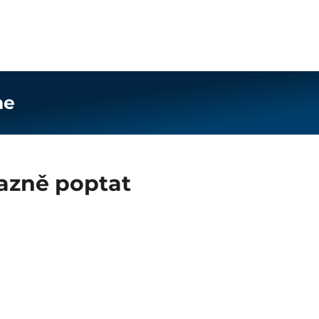
ne
azně poptat