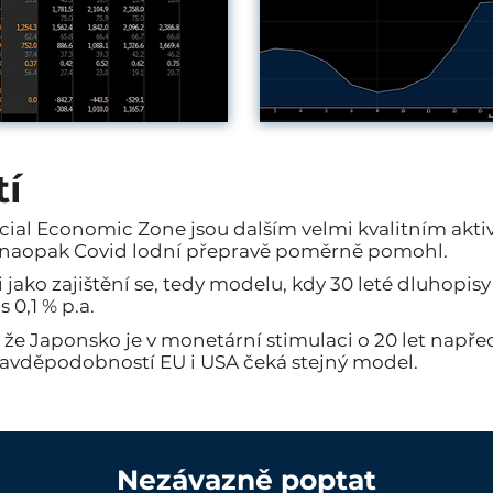
tí
ial Economic Zone jsou dalším velmi kvalitním aktiv
, naopak Covid lodní přepravě poměrně pomohl.
 jako zajištění se, tedy modelu, kdy 30 leté dluhopis
0,1 % p.a.
e Japonsko je v monetární stimulaci o 20 let napře
pravděpodobností EU i USA čeká stejný model.
Nezávazně poptat