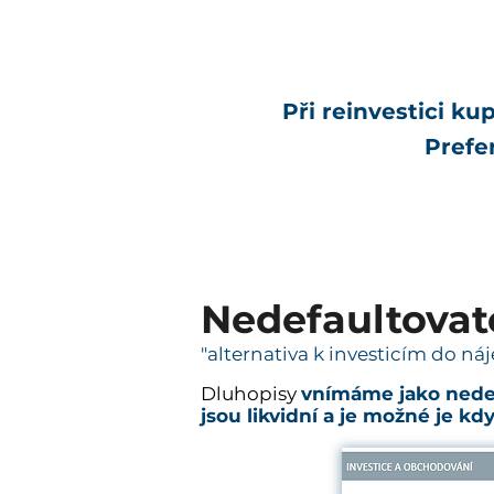
Při reinvestici ku
Prefer
Nedefaultovat
"alternativa k investicím do n
Dluhopisy
vnímáme jako nede
jsou likvidní a je možné je kd