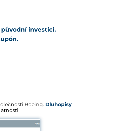
 původní investici.
 kupón.
polečnosti Boeing.
Dluhopisy
atnosti.