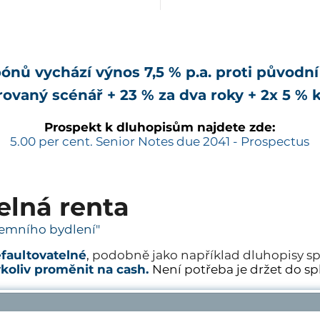
pónů vychází výnos 7,5 % p.a. proti původní
ovaný scénář + 23 % za dva roky + 2x 5 %
Prospekt k dluhopisům najdete zde:
5.00 per cent. Senior Notes due 2041 - Prospectus
elná renta
ájemního bydlení"
faultovatelné
,
podobně jako například dluhopisy s
ykoliv proměnit na cash.
Není potřeba je držet do spl