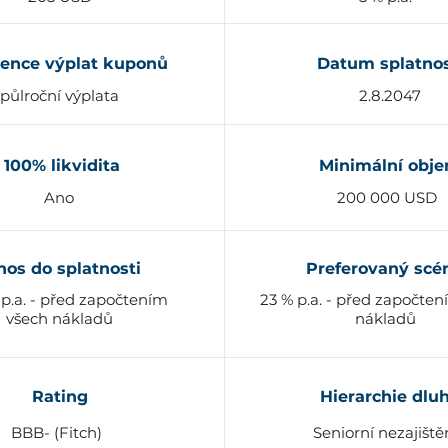
ence výplat kuponů
Datum splatnos
půlroční výplata
2.8.2047
100% likvidita
Minimální obj
Ano
200 000 USD
nos do splatnosti
Preferovaný scé
 p.a. - před započtením
23 % p.a. - před započte
všech nákladů
nákladů
Rating
Hierarchie dlu
BBB- (Fitch)
Seniorní nezajiště