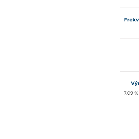
Frekv
Vý
7.09 %