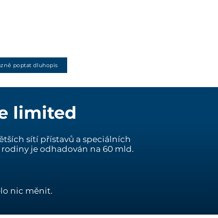
zně poptat dluhopis
e limited
ích sítí přístavů a speciálních
o rodiny je odhadován na 60 mld.
ělo nic měnit.