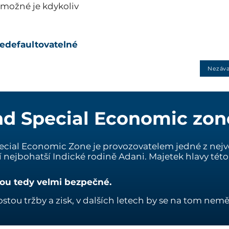
e možné je kdykoliv
edefaultovatelné
Nezáva
nd Special Economic zon
cial Economic Zone je provozovatelem jedné z největš
í nejbohatší Indické rodině Adani. Majetek hlavy tét
sou tedy velmi bezpečné.
ostou tržby a zisk, v dalších letech by se na tom nem