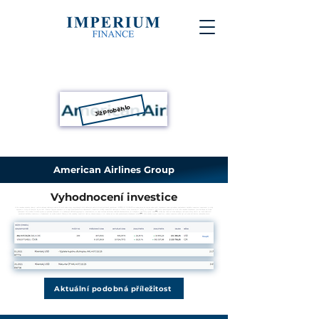
Již proběhlo
American Airlines Group
Vyhodnocení investice
Níže uvedené obrázky ukazují reálné obchody některých našich klientů nebo stavy majetkových účtů některých našich klientů, přičemž společnost IMPERIUM FINANCE s.r.o. nezaručuje, že stejné nebo vyšší zhodnocení bude výsledkem obchodování každého investora. Investování je vždy
spojené s riziky, se kterými by se měl investor nejprve seznámit, a to např. prostřednictvím dokumentu „Investiční služby, investiční nástroje a rizika s nimi související“, který je k dispozici
zde
. Dále upozorňujeme na to, že níže uvedená zhodnocení jsou založena na hrubé
výkonnosti. Pro získání čistého výnosu je potřeba zohlednit vliv veškerých nákladů spojených s investováním, viz např. vzorová kalkulace nákladů obchodu, která je k dispozici
zde
. Čistý výnos investice může být také ovlivněn daňovým režimem, který závisí na individuálních
poměrech každého investora a v budoucnosti se může změnit. Pokud je níže uvedený investiční nástroj denominovaný v cizí měně, tak se také prezentované zhodnocení vztahuje k této měně a výnos investice v měně investora může být ovlivněn kolísáním měnového kurzu.
Aktuální podobná příležitost