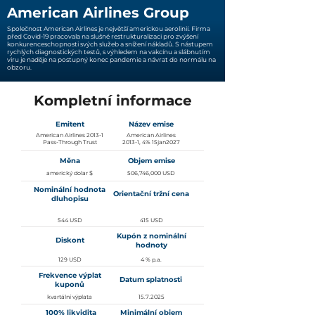
American Airlines Group
Společnost American Airlines je největší americkou aerolinií. Firma
před Covid-19 pracovala na slušné restrukturalizaci pro zvýšení
konkurenceschopnosti svých služeb a snížení nákladů.
S nástupem
rychlých diagnostických testů, s výhledem na vakcínu a slábnutím
viru je naděje na postupný konec pandemie a návrat do normálu na
obzoru.
Kompletní informace
Emitent
Název emise
American Airlines 2013-1
American Airlines
Pass-Through Trust
2013-1, 4% 15jan2027
Měna
Objem emise
americký dolar $
506,746,000 USD
Nominální hodnota
Orientační tržní cena
dluhopisu
544 USD
415 USD
Kupón z nominální
Diskont
hodnoty
129 USD
4 % p.a.
Frekvence výplat
Datum splatnosti
kuponů
kvartální výplata
15.7.2025
100% likvidita
Minimální objem