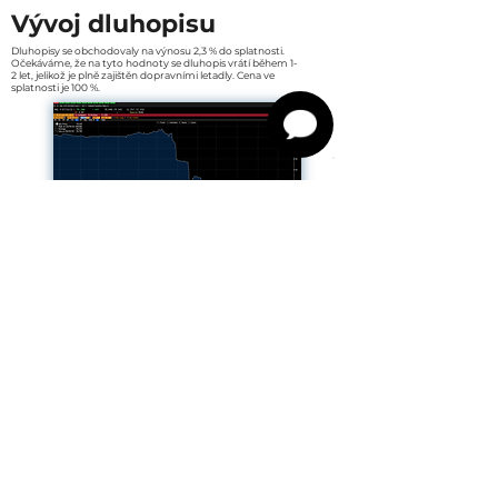
Vývoj dluhopisu
Dluhopisy se obchodovaly na výnosu 2,3 % do splatnosti.
Očekáváme, že na tyto hodnoty se dluhopis vrátí během 1-
2 let, jelikož je plně zajištěn dopravními letadly. Cena ve
splatnosti je 100 %.
LTV
-
hodnota dluhopisů je necelých 50 % hodnoty letadel, tzn.
dluhopis je 2x přezajištěn.
Flotila
-
hlavním assetem, který kryje tento dluhopis, jsou poměrně
nová letadla 777, která by měla v případě defaultu společnosti plně
pokrýt výplatu dluhopisů.