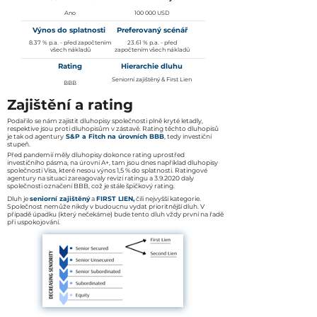
Ano
100 000 USD
Výnos do splatnosti
Preferovaný scénář
8.37 % p.a. - před započtením
23.61 % p.a. - před
všech nákladů
započtením všech nákladů
Rating
Hierarchie dluhu
Seniorní zajištěný & First Lien
BBB
Zajištění a rating
Podařilo se nám zajistit dluhopisy společnosti plně kryté letadly,
respektive jsou proti dluhopisům v zástavě.
Rating těchto dluhopisů
je tak od agentury
S&P a Fitch na úrovních BBB
, tedy investiční
stupeň.
Před pandemií měly dluhopisy dokonce rating uprostřed
investičního pásma, na úrovni A+, tam jsou dnes například dluhopisy
společnosti Visa, které nesou výnos 1,5 % do splatnosti. Ratingové
agentury na situaci zareagovaly revizí ratingu a 3.9.2020 daly
společnosti označení BBB, což je stále špičkový rating.
Dluh je
seniorní zajištěný
a
FIRST LIEN,
čili nejvyšší kategorie.
Společnost nemůže nikdy v budoucnu vydat prioritnější dluh. V
případě úpadku (který nečekáme) bude tento dluh vždy první na řadě
při uspokojování.