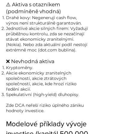
⚠️ Aktiva s otazníkem
(podmíněně vhodná)
Drahé kovy: Negenerují cash flow,
výnos není strukturálně garantován.
Jednotlivé akcie silných firem: Vyžadují
průběžnou kontrolu, zda se nezačínají
stávat ekonomicky zranitelnými.
(Nokia). Nebo zda aktuální podíl nestojí
extrémně moc (dot.com bublina).
❌ Nevhodná aktiva
Kryptoměny.
Akcie ekonomicky zranitelných
společností, akcie ztrátových
společností, akcie, kde hrozí riziko
ředění akcií.
Spekulativní (high-yield) dluhopisy.
Zde DCA neřeší riziko úplného zániku
hodnoty investice.
Modelové příklady vývoje
investice (kapitál 500 000