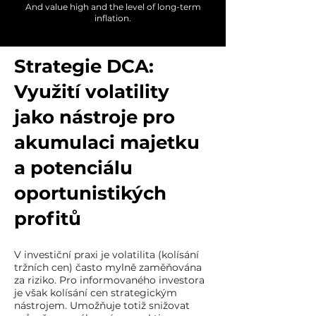
And value high and the level of long-term
inflation.
Strategie DCA:
Využití volatility
jako nástroje pro
akumulaci majetku
a potenciálu
oportunistikých
profitů
V investiční praxi je volatilita (kolísání
tržních cen) často mylně zaměňována
za riziko. Pro informovaného investora
je však kolísání cen strategickým
nástrojem. Umožňuje totiž snižovat