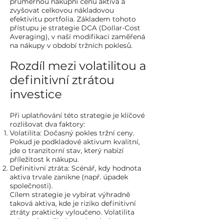
průměrnou nákupní cenu aktiva a
zvyšovat celkovou nákladovou
efektivitu portfolia. Základem tohoto
přístupu je strategie DCA (Dollar-Cost
Averaging), v naší modifikaci zaměřená
na nákupy v období tržních poklesů.
Rozdíl mezi volatilitou a
definitivní ztrátou
investice
Při uplatňování této strategie je klíčové
rozlišovat dva faktory:
Volatilita: Dočasný pokles tržní ceny.
Pokud je podkladové aktivum kvalitní,
jde o tranzitorní stav, který nabízí
příležitost k nákupu.
Definitivní ztráta: Scénář, kdy hodnota
aktiva trvale zanikne (např. úpadek
společnosti).
Cílem strategie je vybírat výhradně
taková aktiva, kde je riziko definitivní
ztráty prakticky vyloučeno. Volatilita