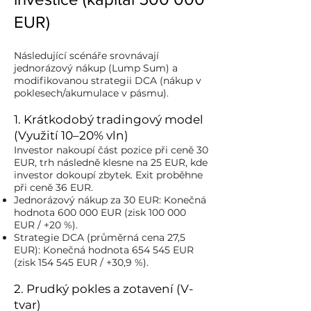
EUR)
Následující scénáře srovnávají
jednorázový nákup (Lump Sum) a
modifikovanou strategii DCA (nákup v
poklesech/akumulace v pásmu).
1. Krátkodobý tradingový model
(Využití 10–20% vln)
Investor nakoupí část pozice při ceně 30
EUR, trh následně klesne na 25 EUR, kde
investor dokoupí zbytek. Exit proběhne
při ceně 36 EUR.
Jednorázový nákup za 30 EUR: Konečná
hodnota 600 000 EUR (zisk 100 000
EUR / +20 %).
Strategie DCA (průměrná cena 27,5
EUR): Konečná hodnota 654 545 EUR
(zisk 154 545 EUR / +30,9 %).
2. Prudký pokles a zotavení (V-
tvar)