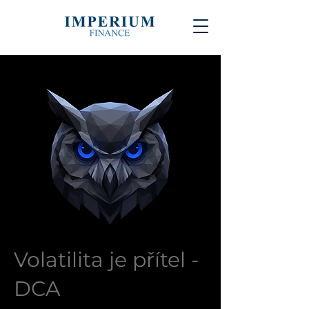
Volatilita je přítel -
DCA