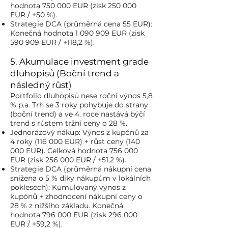
hodnota 750 000 EUR (zisk 250 000
EUR / +50 %).
Strategie DCA (průměrná cena 55 EUR):
Konečná hodnota
1 090 909
EUR (zisk
590 909 EUR / +118,2 %).
5. Akumulace investment grade
dluhopisů (Boční trend a
následný růst)
Portfolio dluhopisů nese roční výnos 5,8
% p.a. Trh se 3 roky pohybuje do strany
(boční trend) a ve 4. roce nastává býčí
trend s růstem tržní ceny o 28 %.
Jednorázový nákup: Výnos z kupónů za
4 roky (116 000 EUR) + růst ceny (140
000 EUR). Celková hodnota 756 000
EUR (zisk 256 000 EUR / +51,2 %).
Strategie DCA (průměrná nákupní cena
snížena o 5 % díky nákupům v lokálních
poklesech): Kumulovaný výnos z
kupónů + zhodnocení nákupní ceny o
28 % z nižšího základu. Konečná
hodnota 796 000 EUR (zisk 296 000
EUR / +59,2 %).