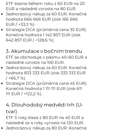
ETF klesne během roku z 60 EUR na 20
EUR a následně vzroste na 80 EUR.
Jednorázový nákup za 60 EUR: Konečná
hodnota 666 666 EUR (zisk 166 666
EUR / +33,3 %).
Strategie DCA (průměrná cena 35 EUR):
Konečná hodnota
1 142 857
EUR (zisk
642 857 EUR / +128,6 %).
3. Akumulace v bočním trendu
ETF se obchoduje v pásmu 40–60 EUR a
následně vzroste na 100 EUR.
Jednorázový nákup za 60 EUR: Konečná
hodnota 833 333 EUR (zisk 333 333 EUR
/ +66,7 %).
Strategie DCA (průměrná cena 45 EUR):
Konečná hodnota
1 111 111
EUR (zisk 611
111 EUR / +122,2 %).
4. Dlouhodobý medvědí trh (U-
tvar)
ETF 3 roky klesá z 80 EUR na 40 EUR a
následně za 4 roky vyroste na 120 EUR.
Jednorázový nákup za 80 EUR: Konečná