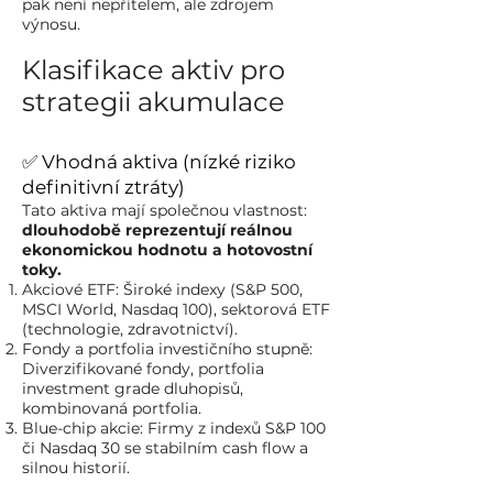
pak není nepřítelem, ale zdrojem
výnosu.
Klasifikace aktiv pro
strategii akumulace
✅ Vhodná aktiva (nízké riziko
definitivní ztráty)
Tato aktiva mají společnou vlastnost:
dlouhodobě reprezentují reálnou
ekonomickou hodnotu a hotovostní
toky.
Akciové ETF: Široké indexy (S&P 500,
MSCI World, Nasdaq 100), sektorová ETF
(technologie, zdravotnictví).
Fondy a portfolia investičního stupně:
Diverzifikované fondy, portfolia
investment grade dluhopisů,
kombinovaná portfolia.
Blue-chip akcie: Firmy z indexů S&P 100
či Nasdaq 30 se stabilním cash flow a
silnou historií.