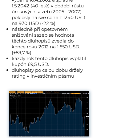
1.5.2042 (40
leté) v období růstu
úrokových sazeb
(2005 - 2007)
poklesly na své ceně z 1240 USD
na 970 USD (-22 %)
následně při opětovném
snižování sazeb se hodnota
těchto dluhopisů zvedla do
konce roku 2012 na 1 550 USD.
(+59,7 %)
každý rok tento dluhopis vyplatil
kupón 69,5 USD.
dluhopisy po celou dobu držely
rating v investičním pásmu