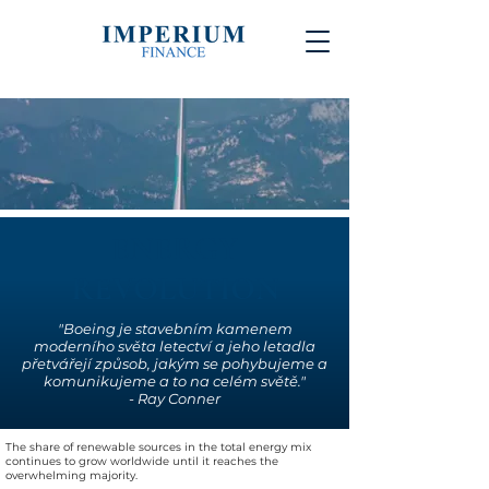
ENERGY
REVOLUTION
"Boeing je stavebním kamenem
moderního světa letectví a jeho letadla
přetvářejí způsob, jakým se pohybujeme a
komunikujeme a to na celém světě."
- Ray Conner
The share of renewable sources in the total energy mix
continues to grow worldwide until it reaches the
overwhelming majority.