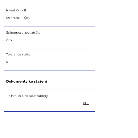
Investiční cíl
Ochrana i Růst
Schopnost nést ztráty
Ano
Tolerance rizika
5
Dokumenty ke stažení
Shrnutí a rizikové faktory
PDF