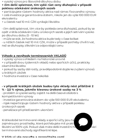
+ vysoký výnos pro libovolně dlouhou dobu
+ čím delší splatnost, tím vyšší růst ceny dluhopisů v případě
poklesu očekávání úrokových sazeb
+ participujete růstem hodnoty aktiva nad rámec fixovaného výnosu
+ celá investice je garantována státem, nikoliv jen do výše 100 000 EUR
ekvivalentu
+ u částek nad 10 mil. CZK vynikající likvidita
- čím delší splatnost, tím více by poklesla cena dluhopisů, pokud by se
opět vrátila očekávání růstu úrokových sazeb a jejich setrvání vysoko
po dlouhou dobu (5 - 10 let)
- může se stát, že hodnota aktiva bude tedy v čase kolísat
- u nižších částek než 10 mil. CZK, může v případě potřeby chvíli trvat,
než se dluhopisy zlikvidní za odpovídající cenu
Výhody a nevýhody termínovaných VKLADŮ
+ vysoký výnos s ohledem na historické úrovně
+ v případě dvou týdenních vkladů nebo spořicích účtů, prakticky
okamžitá likvidita
+ pokud by sazby dál rostly, pravděpodobně dojde ke zvýšení výnosů
u krátkých úložek
+ hodnota investice v čase nekolísá
- v případě krátkých úložek budou tyto vklady nést přibližně 2
% - 2,5 % výnos, jakmile klesnou úrokové sazby na 3 %
- problém si vysoké sazby zajistit na delší časové období s
kompetitivními výnosy
- investice garantována státem do výše 100 000 EUR ekvivalentu
- nijak neparticipuje růstem hodnoty aktiva v případě poklesu
úrokových sazeb
- penalizace při předčasném ukončení
Krátkodobé termínované vklady a spořicí účty jsou tak vhodné
zejména pro prostředky, které potřebujete mít prakticky okamžitě
likvidní ve 100% výši. Pokud však máte delší investiční horizont, vychází
termínované obchody signifikantně lépe.
V klidu si vše posuďte a propočítejte sami.