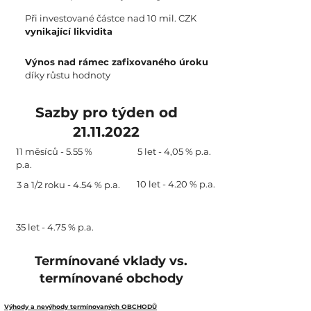
Při investované částce nad 10 mil. CZK
vynikající likvidita
Výnos nad rámec zafixovaného úroku
díky růstu hodnoty
Sazby pro týden od
21.11.2022
11 měsíců - 5.55 %
5 let - 4,05 % p.a.
p.a.
10 let - 4.20 % p.a.
3 a 1/2 roku - 4.54 % p.a.
35 let - 4.75 % p.a.
Termínované vklady vs.
termínované obchody
Výhody a nevýhody termínovaných OBCHODŮ