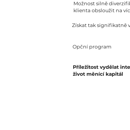
Možnost silně diverzifi
klienta obsloužit na ví
Získat tak signifikatně 
Opční program
Příležitost vydělat in
život měnící kapitál