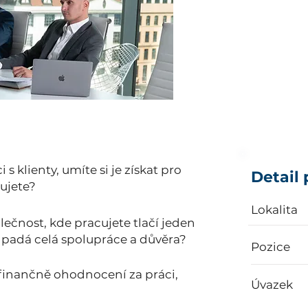
Klademe si za cí
investiční služby
důrazem na ochr
dosahování nads
s klienty, umíte si je získat pro
Detail 
tujete?
Lokalita
ečnost, kde pracujete tlačí jeden
 i padá celá spolupráce a důvěra?
Pozice
 finančně ohodnocení za práci,
Úvazek