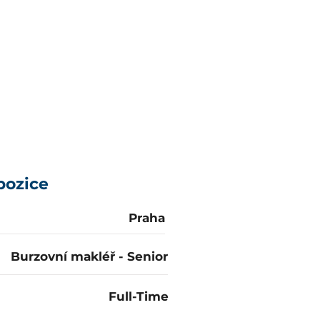
l poskytovat
 s nejvyšší kvalitou,
anu kapitálu a
tandartních výnosů.
pozice
Praha
Burzovní makléř - Senior
Full-Time