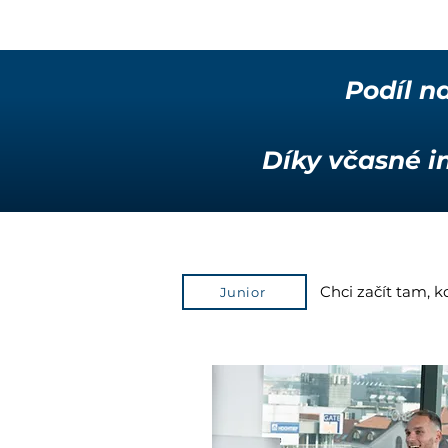
Podíl n
Díky včasné in
Chci začít tam, 
Junior