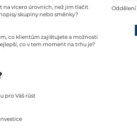
 na vícero úrovních, než jim tlačit
Oddělení
uhopisy skupiny nebo směnky?
m, co klientům zajištujete a možnosti
ejlepší, co v tem moment na trhu je?
?
tu pro Váš růst
investice