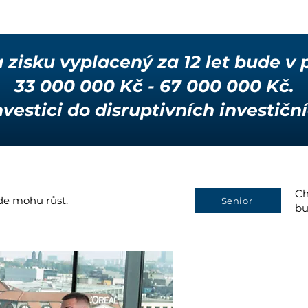
a zisku vyplacený za 12 let bude v
33 000 000 Kč - 67 000 000 Kč.
vestici do disruptivních investičníc
Ch
kde mohu růst.
Senior
bu