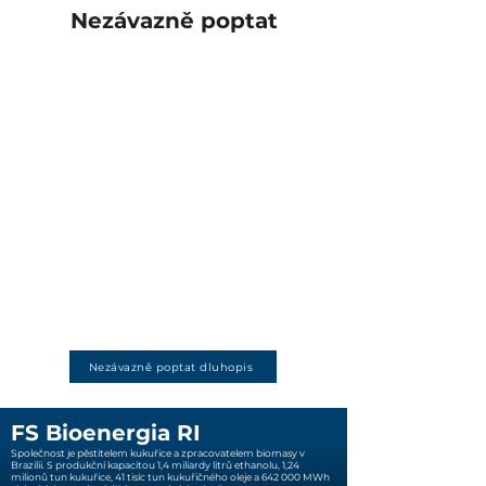
Nezávazně poptat
Nezávazně poptat dluhopis
FS Bioenergia RI
Společnost je pěstitelem kukuřice a zpracovatelem biomasy v
Brazílii. S produkční kapacitou 1,4 miliardy litrů ethanolu, 1,24
milionů tun kukuřice, 41 tisíc tun kukuřičného oleje a 642 000 MWh