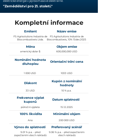
elektrické energie v její biomasové elektrárně.
"Zemědělství pro 21. století."
Kompletní informace
Emitent
Název emise
FS Agrisolutions Industria de
FS Agrisolutions Industria de
Biocombustiveis Ltda.
Biocombustiveis, 10% 15dec2025
Měna
Objem emise
americký dolar $
600,000,000 USD
Nominální hodnota
Orientační tržní cena
dluhopisu
1 000 USD
1033 USD
Kupón z nominální
Diskont
hodnoty
33 USD
10 % p.a.
Frekvence výplat
Datum splatnosti
kuponů
půlroční výplata
15.12.2025
100% likvidita
Minimální objem
Ano
200 000 USD
Výnos do splatnosti
Preferovaný scénář
9.01 % p.a. - před
9.06 % p.a. - před započtením
započtením všech nákladů
všech nákladů