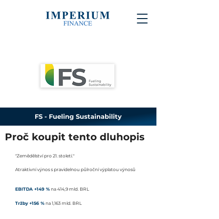
FS - Fueling Sustainability
Proč koupit tento dluhopis
"Zemědělství pro 21. století."
Atraktivní výnos s pravidelnou půlroční výplatou výnosů
EBITDA +149 %
na 414,9 mld. BRL
Tržby +156 %
na 1,163 mld. BRL