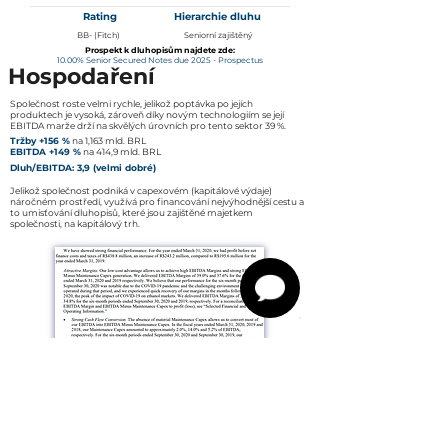
Rating
Hierarchie dluhu
BB- (Fitch)
Seniorní zajištěný
Prospekt k dluhopisům najdete zde:
10.00% Senior Secured Notes due 2025 - Prospectus
Hospodaření
Společnost roste velmi rychle, jelikož poptávka po jejích
produktech je vysoká, zároveň díky novým technologiím se její
EBITDA marže drží na skvělých úrovních pro tento sektor 39 %.
Tržby +156 %
na 1,163 mld. BRL
EBITDA +149 %
na 414,9 mld. BRL
Dluh/EBITDA: 3,9 (velmi dobré)
Jelikož společnost podniká v capexovém (kapitálové výdaje)
náročném prostředí, využívá pro financování nejvýhodnější cestu a
to umisťování dluhopisů, které jsou zajištěné majetkem
společnosti, na kapitálový trh.