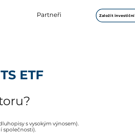
Partneři
Založit investiční
ITS ETF
toru?
 dluhopisy s vysokým výnosem).
í společnosti).