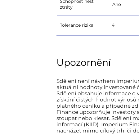
Schopnost nést
Ano
ztráty
Tolerance rizika
4
Upozornění
Sdělení není návrhem Imperium F
aktuální hodnoty investované č
Sdělení obsahuje informace o v
získání čistých hodnot výnosů
platného ceníku a případné zd
Finance upozorňuje investory 
stoupat nebo klesat. Sdělení m
informací (KIID). Imperium Fin
nacházet mimo cílový trh, či d