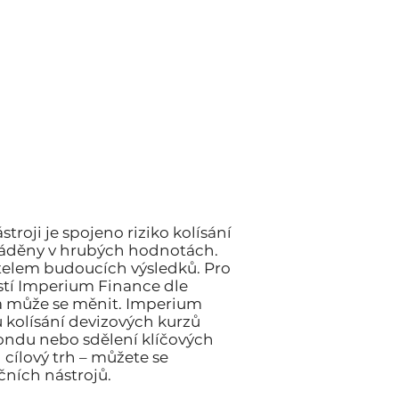
roji je spojeno riziko kolísání
uváděny v hrubých hodnotách.
atelem budoucích výsledků. Pro
stí Imperium Finance dle
 a může se měnit. Imperium
 kolísání devizových kurzů
fondu nebo sdělení klíčových
cílový trh – můžete se
čních nástrojů.