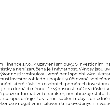
inance s.r.o., k uzavření smlouvy. S investičními nást
ástky a není zaručena její návratnost. Výnosy jsou 
ýkonnosti v minulosti, která není spolehlivým ukaz
 musí investor zohlednit poplatky účtované společno
anění, které závisí na osobních poměrech investora
s jinou domácí měnou, že výnosnost může v důsledku
á pouze informativní charakter, nenahrazuje statut 
ance upozorňuje, že v rámci sdělení nebyl zohledněn 
okonce v negativním cílovém trhu uvedených investi