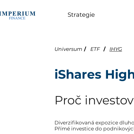
Strategie
Universum
/
ETF
/
IHYG
iShares Hig
Proč investov
Diverzifikovaná expozice dluh
Přímé investice do podnikových 