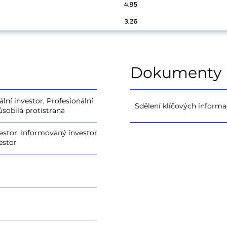
Dokumenty k
lní investor, Profesionální
Sdělení klíčových informa
ůsobilá protistrana
estor, Informovaný investor,
estor