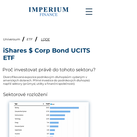
/
/
Universum
ETF
LQDE
iShares $ Corp Bond UCITS
ETF
Proč investovat právě do tohoto sektoru?
Diverzifikovaná expozice podnikovým dluhopisům vydaným v
amerických dolarech. Přímé investice do podnikových dluhopisů
napříč sektory (průmysl, utility a finanční společnosti).
Sektorové rozložení