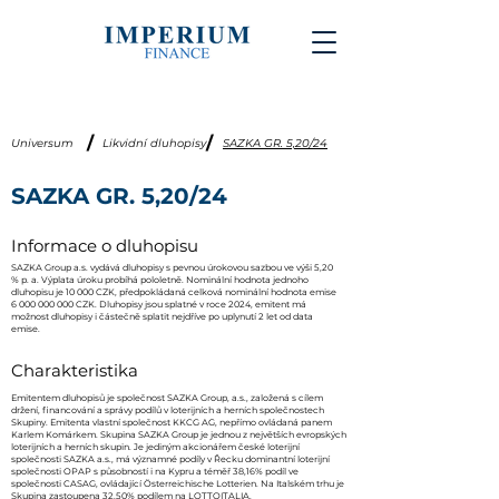
/
/
Universum
Likvidní dluhopisy
SAZKA GR. 5,20/24
SAZKA GR. 5,20/24
Informace o dluhopisu
SAZKA Group a.s. vydává dluhopisy s pevnou úrokovou sazbou ve výši 5,20
% p. a. Výplata úroku probíhá pololetně. Nominální hodnota jednoho
dluhopisu je 10 000 CZK, předpokládaná celková nominální hodnota emise
6 000 000 000
CZK. Dluhopisy jsou splatné v roce 2024, emitent má
možnost dluhopisy i částečně splatit nejdříve po uplynutí 2 let od data
emise.
Charakteristika
Emitentem dluhopisů je společnost SAZKA Group, a.s., založená s cílem
držení, financování a správy podílů v loterijních a herních společnostech
Skupiny. Emitenta vlastní společnost KKCG AG, nepřímo ovládaná panem
Karlem Komárkem. Skupina SAZKA Group je jednou z největších evropských
loterijních a herních skupin. Je jediným akcionářem české loterijní
společnosti SAZKA a.s., má významné podíly v Řecku dominantní loterijní
společnosti OPAP s působností i na Kypru a téměř 38,16% podíl ve
společnosti CASAG, ovládající Österreichische Lotterien. Na Italském trhu je
Skupina zastoupena 32,50% podílem na LOTTOITALIA.