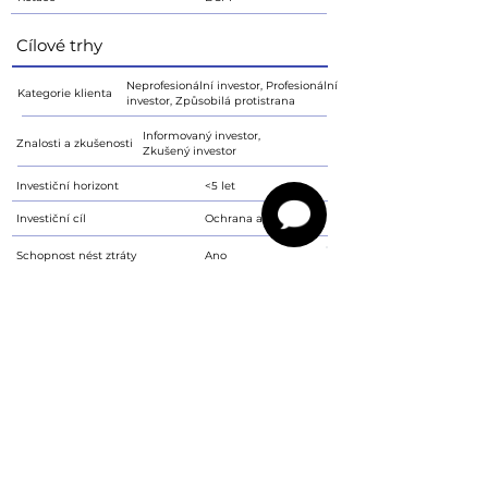
Cílové trhy
Neprofesionální investor, Profesionální
Kategorie klienta
investor, Způsobilá protistrana
Informovaný investor,
Znalosti a zkušenosti
Zkušený investor
Investiční horizont
<5 let
Investiční cíl
Ochrana a růst
Schopnost nést ztráty
Ano
Tolerance rizika
4
Prospekt ke stažení
SAZKA GR. 5,20/24 - prospekt
PDF
Upozornění
Sdělení není návrhem Imperium Finance s.r.o. k uzavření smlouvy. S
investičními nástroji je spojeno riziko kolísání aktuální hodnoty investované