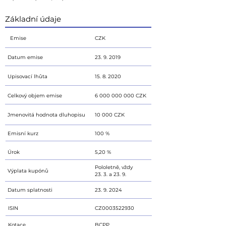
Základní údaje
Emise
CZK
Datum emise
23. 9. 2019
Upisovací lhůta
15. 8. 2020
Celkový objem emise
6 000 000 000
CZK
Jmenovitá hodnota dluhopisu
10 000 CZK
Emisní kurz
100 %
Úrok
5,20 %
Pololetně, vždy
Výplata kupónů
23. 3. a 23. 9.
Datum splatnosti
23. 9. 2024
ISIN
CZ0003522930
Kotace
BCPP