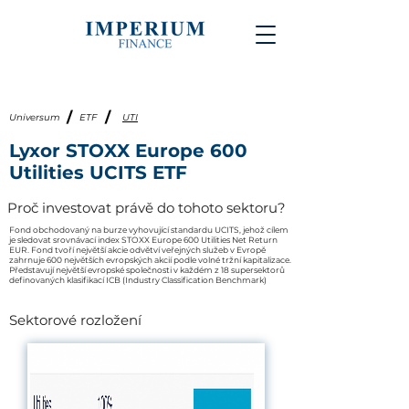
/
/
Universum
ETF
UTI
Lyxor STOXX Europe 600
Utilities UCITS ETF
Proč investovat právě do tohoto sektoru?
Fond obchodovaný na burze vyhovující standardu UCITS, jehož cílem
je sledovat srovnávací index STOXX Europe 600 Utilities Net Return
EUR. Fond tvoří největší akcie odvětví veřejných služeb v Evropě
zahrnuje 600 největších evropských akcií podle volné tržní kapitalizace.
Představují největší evropské společnosti v každém z 18 supersektorů
definovaných klasifikací ICB (Industry Classification Benchmark)
Sektorové rozložení